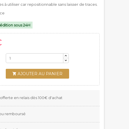
es à utiliser car repositionnable sans laisser de traces.
nce
édition sous 24H
€
AJOUTER AU PANIER

 offerte en relais dès 100€ d'achat
t ou remboursé