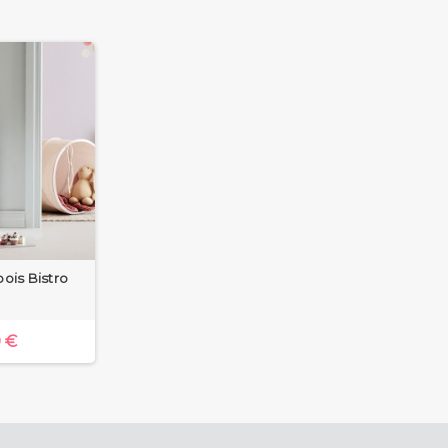
bois Bistro
 €