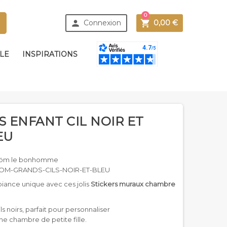
0



Connexion
0,00 €
BLE
INSPIRATIONS
S ENFANT CIL NOIR ET
EU
öm le bonhomme
OM-GRANDS-CILS-NOIR-ET-BLEU
iance unique avec ces jolis
Stickers muraux chambre
ls noirs, parfait pour personnaliser
ne chambre de petite fille.