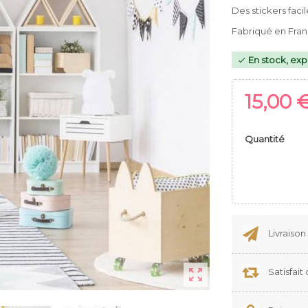
Des stickers facil
Fabriqué en Fra
En stock, exp

15,00 
Quantité
Livraison
Satisfai
