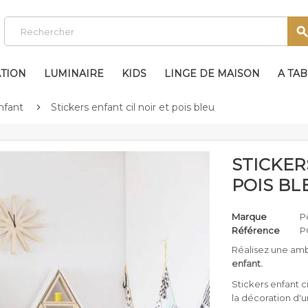
TION
LUMINAIRE
KIDS
LINGE DE MAISON
A TA
nfant
Stickers enfant cil noir et pois bleu

STICKER
POIS BL
Marque
P
Référence
P
Réalisez une amb
enfant.
Stickers enfant ci
la décoration d'u