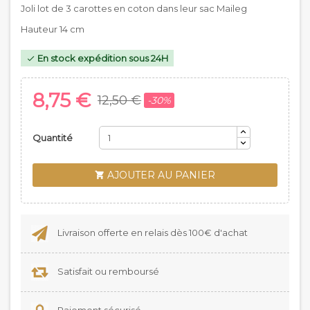
Joli lot de 3 carottes en coton dans leur sac Maileg
Hauteur 14 cm
En stock expédition sous 24H

8,75 €
12,50 €
-30%
Quantité
AJOUTER AU PANIER

Livraison offerte en relais dès 100€ d'achat
Satisfait ou remboursé
Paiement sécurisé