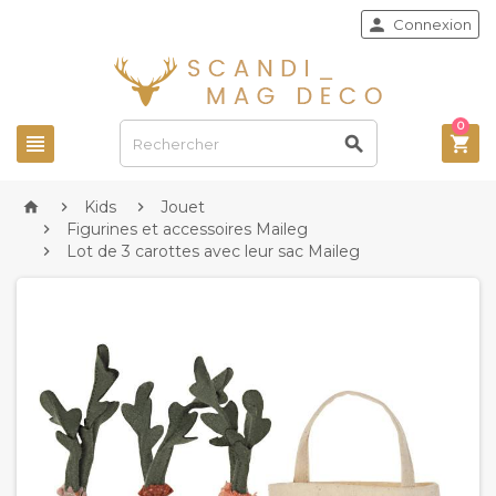

Connexion
0



Kids
Jouet



Figurines et accessoires Maileg

Lot de 3 carottes avec leur sac Maileg
