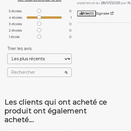
expérience du
28/01/2025
par
N
5
étoiles
0
Utile
(0)
Signaler
4
étoiles
1
3
étoiles
0
2
étoiles
0
1
étoile
0
Trier les avis
Les clients qui ont acheté ce
produit ont également
acheté...