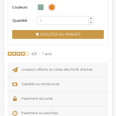
Couleurs
Quantité
AJOUTER AU PANIER

4
/
5
-
1
avis
Livraison offerte en relais dès 100€ d'achat
Satisfait ou remboursé
Paiement sécurisé
Paiement 4x sans frais