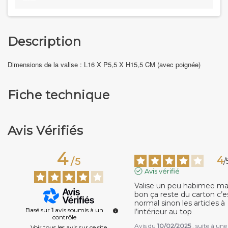
Description
Dimensions de la
valise : L16 X P5,5 X H15,5 CM (avec poignée)
Fiche technique
Avis Vérifiés
4
4
/
5
/
Avis vérifié
Valise un peu habimee mai
bon ça reste du carton c’es
normal sinon les articles à 
Basé sur
1
avis soumis à un
l’intérieur au top
contrôle
Avis du
10/02/2025
, suite à une
Voir tous les avis sur ce site