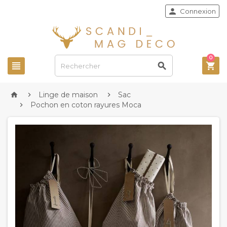

Connexion
0



Linge de maison
Sac



Pochon en coton rayures Moca
