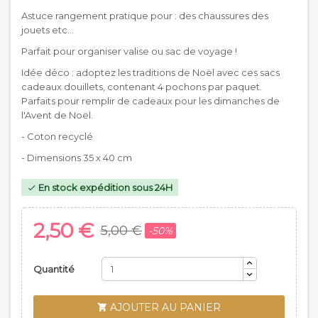
Astuce rangement pratique pour : des chaussures des
jouets etc...
Parfait pour organiser valise ou sac de voyage !
Idée déco : adoptez les traditions de Noël avec ces sacs
cadeaux douillets, contenant 4 pochons par paquet.
Parfaits pour remplir de cadeaux pour les dimanches de
l'Avent de Noël.
- Coton recyclé
- Dimensions 35 x 40 cm
En stock expédition sous 24H

2,50 €
5,00 €
-50%
Quantité
AJOUTER AU PANIER
