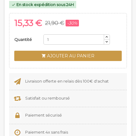
En stock expédition sous 24H

15,33 €
21,90 €
-30%
Quantité
AJOUTER AU PANIER

Livraison offerte en relais dès 100€ d'achat
Satisfait ou remboursé
Paiement sécurisé
Paiement 4x sans frais