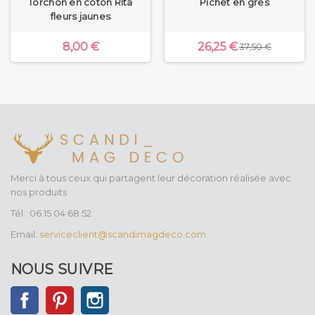
Torchon en coton Rita
Pichet en grès
fleurs jaunes
8,00 €
26,25 €
37,50 €
Merci à tous ceux qui partagent leur décoration réalisée avec
nos produits
Tél : 06 15 04 68 52
Email:
serviceclient@scandimagdeco.com
NOUS SUIVRE
Facebook
Pinterest
Instagram