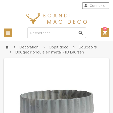

Connexion
0



Décoration
Objet déco
Bougeoirs




Bougeoir ondulé en métal - IB Laursen
