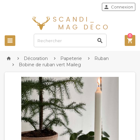

Connexion
0



Décoration
Papeterie
Ruban




Bobine de ruban vert Maileg
