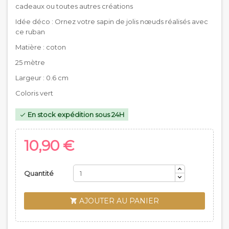
cadeaux ou toutes autres créations
Idée déco : Ornez votre sapin de jolis nœuds réalisés avec
ce ruban
Matière : coton
25 mètre
Largeur : 0.6 cm
Coloris vert
En stock expédition sous 24H

10,90 €
Quantité
AJOUTER AU PANIER
