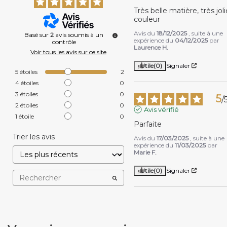
Très belle matière, très joli
couleur
Avis du
18/12/2025
, suite à une
Basé sur
2
avis soumis à un
expérience du
04/12/2025
par
contrôle
Laurence H.
Voir tous les avis sur ce site
Utile
(0)
Signaler
5
étoiles
2
4
étoiles
0
3
étoiles
0
5
/
2
étoiles
0
Avis vérifié
1
étoile
0
Parfaite
Trier les avis
Avis du
17/03/2025
, suite à une
expérience du
11/03/2025
par
Marie F.
Utile
(0)
Signaler