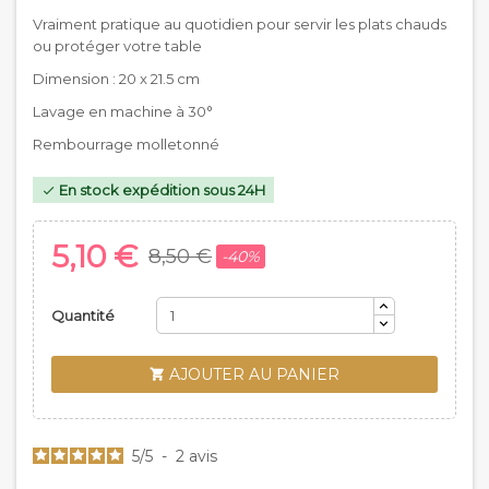
Vraiment pratique au quotidien pour servir les plats chauds
ou protéger votre table
Dimension : 20 x 21.5 cm
Lavage en machine à 30°
Rembourrage molletonné
En stock expédition sous 24H

5,10 €
8,50 €
-40%
Quantité
AJOUTER AU PANIER

5
/
5
-
2
avis