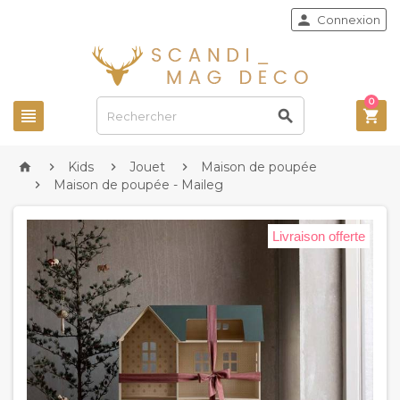

Connexion
0



Kids
Jouet
Maison de poupée




Maison de poupée - Maileg

Livraison offerte