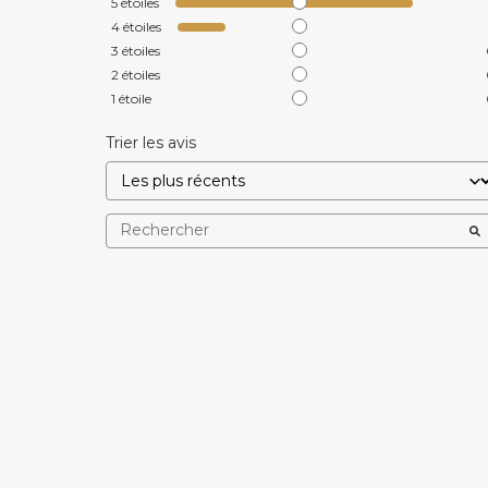
5
étoiles
4
étoiles
3
étoiles
2
étoiles
1
étoile
Trier les avis