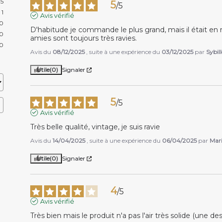
5
5
/
5
1
Avis vérifié
0
D'habitude je commande le plus grand, mais il était en rup
0
amies sont toujours très ravies.
0
Avis du
08/12/2025
, suite à une expérience du
03/12/2025
par
Sybill
Utile
(0)
Signaler
5
/
5
Avis vérifié
Très belle qualité, vintage, je suis ravie
Avis du
14/04/2025
, suite à une expérience du
06/04/2025
par
Mar
Utile
(0)
Signaler
4
/
5
Avis vérifié
Très bien mais le produit n'a pas l'air très solide (une 