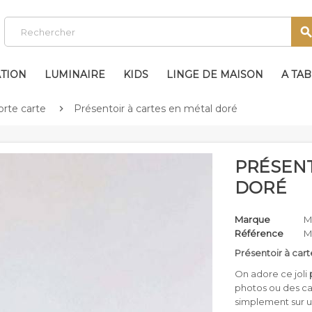
TION
LUMINAIRE
KIDS
LINGE DE MAISON
A TA
orte carte
Présentoir à cartes en métal doré

PRÉSENT
DORÉ
Marque
M
Référence
M
Présentoir à car
On adore ce joli
p
photos ou des car
simplement sur 