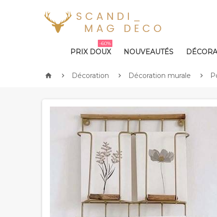
-60%
PRIX DOUX
NOUVEAUTÉS
DÉCORA
Décoration
Décoration murale
P



