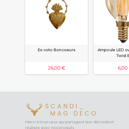
nne
Ex-voto Boncoeurs
Ampoule LED ov
Twist 
26,00 €
6,00
Merci à tous ceux qui partagent leur décoration
réalisée avec nos produits