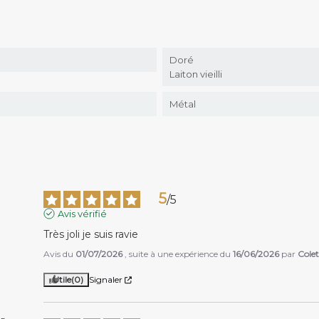
Doré
Laiton vieilli
Métal
5
/
5
Avis vérifié
Très joli je suis ravie
Avis du
01/07/2026
, suite à une expérience du
16/06/2026
par
Colet
Utile
(0)
Signaler