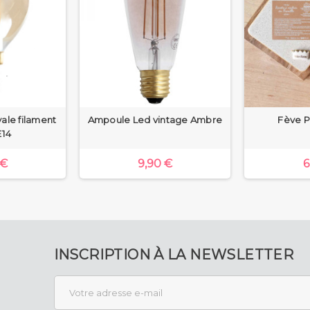
ale filament
Ampoule Led vintage Ambre
Fève P
E14
 €
9,90 €
6
INSCRIPTION À LA NEWSLETTER