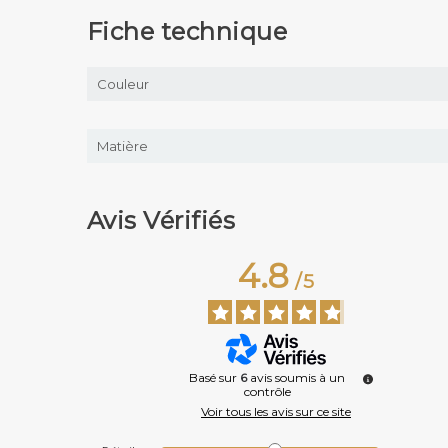
Fiche technique
Couleur
Matière
Avis Vérifiés
4.8
/
5
Basé sur
6
avis soumis à un
contrôle
Voir tous les avis sur ce site