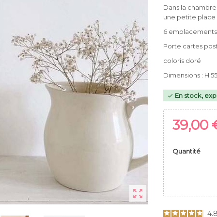
Dans la chambre, l
une petite place
6 emplacements po
Porte cartes pos
coloris doré
Dimensions : H 5
En stock, exp

39,00 
Quantité

4.