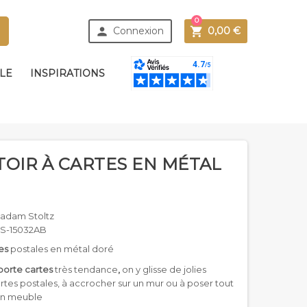
0



Connexion
0,00 €
BLE
INSPIRATIONS
OIR À CARTES EN MÉTAL
adam Stoltz
S-15032AB
tes
postales en métal doré
orte cartes
très tendance
,
on y glisse de jolies
tes postales, à accrocher sur un mur ou à poser tout
un meuble