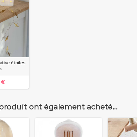
tive étoiles
a
 €
 produit ont également acheté...