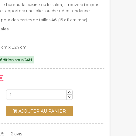
e bureau, la cuisine ou le salon, il trouvera toujours
 et apportera une jolie touche déco tendance
ur des cartes de tailles A6 (15 x 11 cm max)
tales
5 cm x L 24 cm
édition sous 24H
€
AJOUTER AU PANIER

8
/
5
-
6
avis