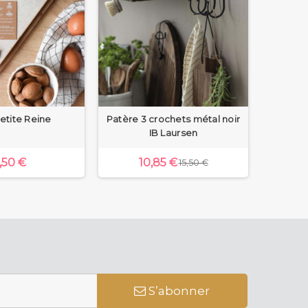
etite Reine
Patère 3 crochets métal noir
Fè
IB Laursen
,50 €
10,85 €
15,50 €
S’abonner