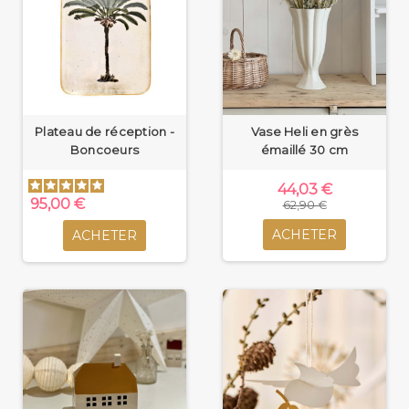
Plateau de réception -
Vase Heli en grès
Boncoeurs
émaillé 30 cm
44,03 €
95,00 €
62,90 €
ACHETER
ACHETER