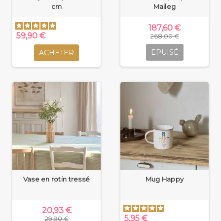
cm
Maileg
187,60 €
59,90 €
268,00 €
EPUISÉ
ACHETER
Vase en rotin tressé
Mug Happy
20,93 €
5,95 €
29,90 €