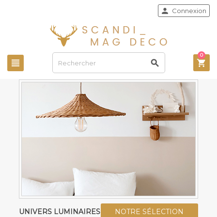

Connexion
0



UNIVERS LUMINAIRES
NOTRE SÉLECTION